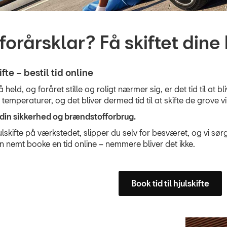
forårsklar? Få skiftet dine h
fte – bestil tid online
held, og foråret stille og roligt nærmer sig, er det tid til at bl
emperaturer, og det bliver dermed tid til at skifte de gro
 din sikkerhed og brændstofforbrug.
hjulskifte på værkstedet, slipper du selv for besværet, og vi sørge
an nemt booke en tid online – nemmere bliver det ikke.
Book tid til hjulskifte