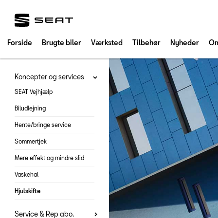
SEAT
Forside
Brugte biler
Værksted
Tilbehør
Nyheder
Om
Koncepter og services
SEAT Vejhjælp
Biludlejning
Hente/bringe service
Sommertjek
Mere effekt og mindre slid
Vaskehal
Hjulskifte
Service & Rep abo.