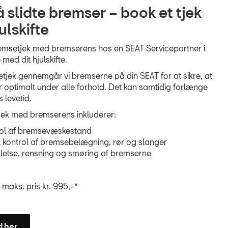
slidte bremser – book et tjek
ulskifte
bremsetjek med bremserens hos en SEAT Servicepartner i
 med dit hjulskifte.
tjek gennemgår vi bremserne på din SEAT for at sikre, at
 optimalt under alle forhold. Det kan samtidig forlænge
 levetid.
jek med bremserens inkluderer:
ol af bremsevæskestand
l kontrol af bremsebelægning, rør og slanger
llelse, rensning og smøring af bremserne
maks. pris kr. 995,-*
d her