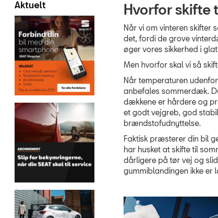
Aktuelt
Hvorfor skift
Når vi om vinteren skifte
det, fordi de grove vinter
øger vores sikkerhed i glat
Men hvorfor skal vi så ski
Når temperaturen udenfor æ
anbefales sommerdæk. Det
dækkene er hårdere og præ
et godt vejgreb, god stabili
brændstofudnyttelse.
Faktisk præsterer din bil
har husket at skifte til 
dårligere på tør vej og s
gummiblandingen ikke er la