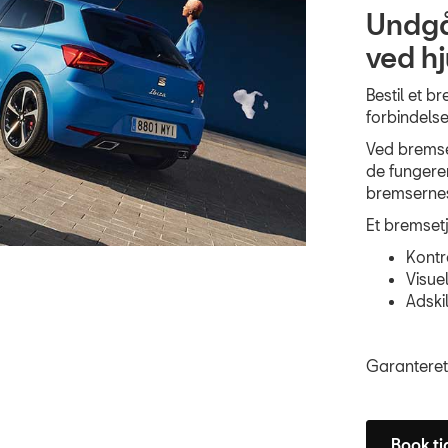
Undgå 
ved hj
Bestil et 
forbindelse
Ved bremse
de fungerer
bremsernes
Et bremset
Kontr
Visue
Adski
Garanteret 
Book ti