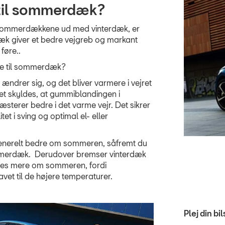
e til sommerdæk?
r sommerdækkene ud med vinterdæk, er
dæk giver et bedre vejgreb og markant
 føre..
fte til sommerdæk?
ndrer sig, og det bliver varmere i vejret
 skyldes, at gummiblandingen i
sterer bedre i det varme vejr. Det sikrer
tet i sving og optimal el- eller
 generelt bedre om sommeren, såfremt du
sommerdæk. Derudover bremser vinterdæk
lides mere om sommeren, fordi
vet til de højere temperaturer.
Plej din bi