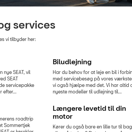
og services
 vi tilbyder her:
Biludlejning
n nye SEAT, vil
Har du behov for at leje en bil i forb
ved SEAT
med servicebesøg på vores værkste
de servicepakke
vi også hjælpe med det. Vi har altid 
 efter...
nyeste modeller til udlejning til...
Længere levetid til din
motor
merens roadtrip
et Sommertjek
Kører du også bare en lille tur til ba
SEAT er køreklar