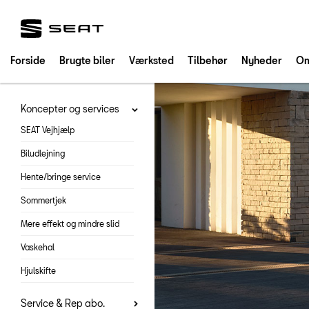
SEAT
Forside
Brugte biler
Værksted
Tilbehør
Nyheder
Om
Koncepter og services
SEAT Vejhjælp
Biludlejning
Hente/bringe service
Sommertjek
Mere effekt og mindre slid
Vaskehal
Hjulskifte
Service & Rep abo.