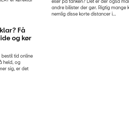
eller på tanken? Det er der også m
andre bilister der gør. Rigtig mange 
nemlig disse korte distancer i...
sklar? Få
 tide og kør
 bestil tid online
å held, og
mer sig, er det