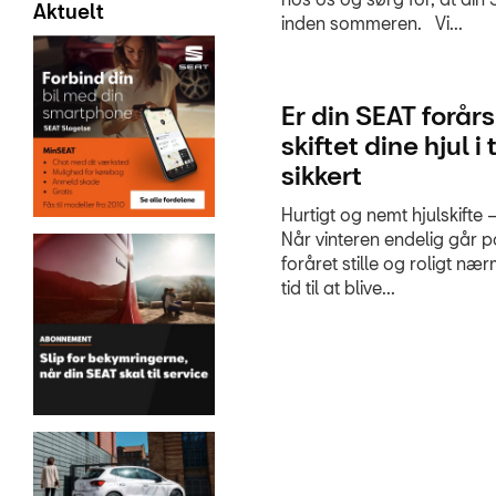
Aktuelt
inden sommeren. Vi...
Er din SEAT forår
skiftet dine hjul i
sikkert
Hurtigt og nemt hjulskifte –
Når vinteren endelig går p
foråret stille og roligt nær
tid til at blive...