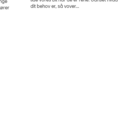
ange
dit behov er, så vover...
kører