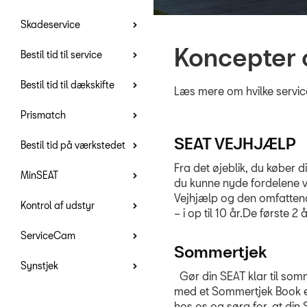
Skadeservice
Koncepter 
Bestil tid til service
Bestil tid til dækskifte
Læs mere om hvilke services
Prismatch
SEAT VEJHJÆLP
Bestil tid på værkstedet
Fra det øjeblik, du køber di
MinSEAT
du kunne nyde fordelene 
Vejhjælp og den omfatten
Kontrol af udstyr
– i op til 10 år.De første 2 år
ServiceCam
Sommertjek
Synstjek
Gør din SEAT klar til som
med et Sommertjek Book 
hos os og sørg for, at din 