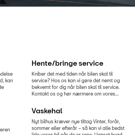
Hente/bringe service
indelse
Kniber det med tiden når bilen skal til
d, kan
service? Hos os kan vi gøre det nemt og
de
bekvemt for dig når bilen skal til service.
Kontakt os og hør nærmere om vores...
Vaskehal
Nyt bilhus kræver nye tiltag Vinter, forår,
sommer eller efterår – så kan vi alle bedst
geren
lide vores bil når de er rene. Uanset hvad