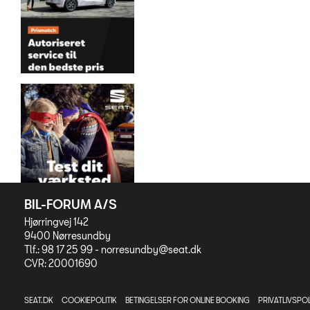
BIL-FORUM A/S
Hjørringvej 142
9400 Nørresundby
Tlf.: 98 17 25 99 -
norresundby@seat.dk
CVR: 20001690
SEAT.DK
COOKIEPOLITIK
BETINGELSER FOR ONLINE BOOKING
PRIVATLIVSPOL