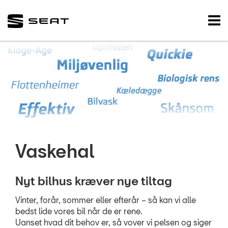
SEAT
Tog
nav
FORSIDE
BRUGTE BILER
VÆRKSTED
Koncepter og se
SEAT Vejhjælp
Vaskehal
Biludlejning
Hente/bringe 
Nyt bilhus kræver nye tiltag
Sommertjek
Vinter, forår, sommer eller efterår – så kan vi alle
bedst lide vores bil når de er rene.
Mere effekt og
Uanset hvad dit behov er, så vover vi pelsen og siger