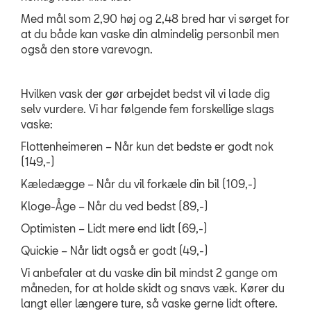
Synstjek
Med mål som 2,90 høj og 2,48 bred har vi sørget for
at du både kan vaske din almindelig personbil men
TILBEHØR
også den store varevogn.
NYHEDER
Hvilken vask der gør arbejdet bedst vil vi lade dig
selv vurdere. Vi har følgende fem forskellige slags
OM OS
vaske:
RESERVEDELE
Flottenheimeren – Når kun det bedste er godt nok
(149,-)
Kæledægge – Når du vil forkæle din bil (109,-)
Kloge-Åge – Når du ved bedst (89,-)
Optimisten – Lidt mere end lidt (69,-)
Quickie – Når lidt også er godt (49,-)
Vi anbefaler at du vaske din bil mindst 2 gange om
måneden, for at holde skidt og snavs væk. Kører du
langt eller længere ture, så vaske gerne lidt oftere.