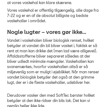
at vores vaskehal kan klare skærene.
Vaskehal
Vores vaskehal er offentlig tilgængelig, alle dage fra
Hjulskifte
7-22 og er en af de absolut billigste og bedste
vaskehaller i området.
Service & Rep a
Nogle lugter – vores gør ikke…
Skadeservice
Vandet i vaskehalen bliver biologisk renset, hvilket
Bestil tid til serv
betyder at vandet din bil bliver vasket i, faktisk er så
rent at man kan drikke det (men lad være alligevel).
Bestil tid til dæks
Affaldsstofferne bliver separeret således at der
Prismatch
bliver udledt minimale mængder. Vaskehallen kan
svanemærkes, hvorfor vaskehallen altså er så
Bestil tid på vær
miljøvenlig som er muligt i øjeblikket. Når man renser
vandet biologisk betyder det også at den grimme
MinSEAT
lugt, der er i de fleste vaskehaller, udebliver her.
Kontrol af udstyr
Derudover vasker den med SoftTec børster hvilket
ServiceCam
betyder at den ikke ridser din bils lak. Det kan vi
nemlig heller ikke lide.